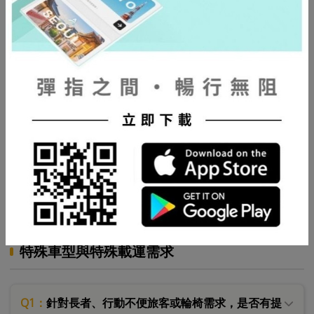
障？
Q2：
如果司機遲到、臨時無法出車或未依約提供服
務，會如何處理？
Q3：
你們如何審核駕駛資格？是否會確認良民證與職
業執照？
Q4：
如果是幫家人預約接送，可以即時查看行程狀態
嗎？
特殊車型與特殊載運需求
Q1：
針對長者、行動不便旅客或輪椅需求，是否有提