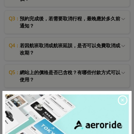
Q3：
預約完成後，若需要取消行程，最晚應於多久前
通知？
Q4：
若因航班取消或航班延誤，是否可以免費取消或
改期？
Q5：
網站上的價格是否已含稅？有哪些付款方式可以
使用？
安全與信任驗證
Q1：
若接送途中發生意外，是否有提供乘客保險保